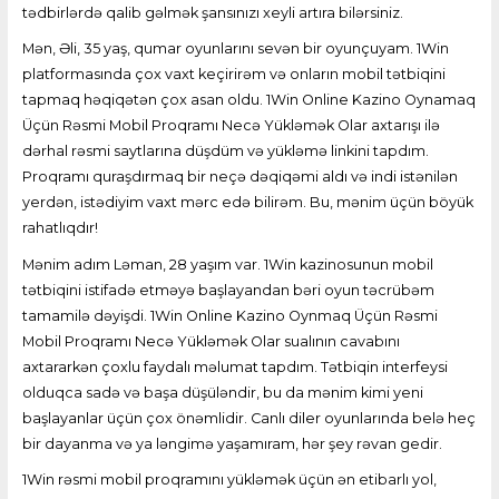
tədbirlərdə qalib gəlmək şansınızı xeyli artıra bilərsiniz.
Mən, Əli, 35 yaş, qumar oyunlarını sevən bir oyunçuyam. 1Win
platformasında çox vaxt keçirirəm və onların mobil tətbiqini
tapmaq həqiqətən çox asan oldu. 1Win Online Kazino Oynamaq
Üçün Rəsmi Mobil Proqramı Necə Yükləmək Olar axtarışı ilə
dərhal rəsmi saytlarına düşdüm və yükləmə linkini tapdım.
Proqramı quraşdırmaq bir neçə dəqiqəmi aldı və indi istənilən
yerdən, istədiyim vaxt mərc edə bilirəm. Bu, mənim üçün böyük
rahatlıqdır!
Mənim adım Ləman, 28 yaşım var. 1Win kazinosunun mobil
tətbiqini istifadə etməyə başlayandan bəri oyun təcrübəm
tamamilə dəyişdi. 1Win Online Kazino Oynmaq Üçün Rəsmi
Mobil Proqramı Necə Yükləmək Olar sualının cavabını
axtararkən çoxlu faydalı məlumat tapdım. Tətbiqin interfeysi
olduqca sadə və başa düşüləndir, bu da mənim kimi yeni
başlayanlar üçün çox önəmlidir. Canlı diler oyunlarında belə heç
bir dayanma və ya ləngimə yaşamıram, hər şey rəvan gedir.
1Win rəsmi mobil proqramını yükləmək üçün ən etibarlı yol,