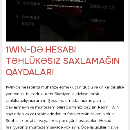
1WIN-DƏ HESABI
TƏHLÜKƏSIZ SAXLAMAĞIN
QAYDALARI
1Win-də hesabınızı mühafizə etmək üçün güclü və unikal bir şifrə
yaradın. İki faktorlu autentifikasiyanı aktivləşdirərək
təhlükəsizliyinizi artırın. Şəxsi məlumatlarınızı heç kimlə
paylaşmayın və müntəzəm olaraq şifrənizi dəyişin. Rəsmi 1Win
saytından və ya tətbiqlərindən istifadə etdiyinizə əmin olun.
Şübhəli e-poçtlar və ya mesajlar üçün həssas olun. Hesab
fəaliyyətinizi müntəzəm şəkildə yoxlayın. Ödəniş üsullarınızı və