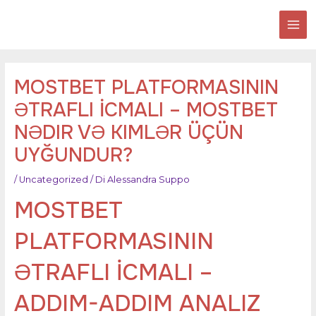
Vai
DOTT.SSA LOREDANA
al
BERARDINO
MAI
contenuto
ME
MOSTBET PLATFORMASININ
ƏTRAFLI İCMALI – MOSTBET
NƏDIR VƏ KIMLƏR ÜÇÜN
UYĞUNDUR?
/
Uncategorized
/ Di
Alessandra Suppo
MOSTBET
PLATFORMASININ
ƏTRAFLI İCMALI –
ADDIM-ADDIM ANALIZ