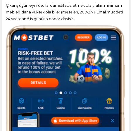
Çıxarış üçün eyni üsullardan istifadə etmək olar, lakin minimum
məbləğ daha yüksək ola bilər (məsələn, 20 AZN). Emal müddəti
24 saatdan 5 iş gününə qədər dəyişir.