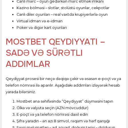
Canlı mərc – oyun gedərkən mərc etmək imkanı
Kazino bölməsi – slotlar, stolüstü oyunlar, cekpotlar
Canlı diler oyunları – real vaxtda krupiyerlərlə oyun
Virtual idman və e-idman
Poker və digər kart oyunları
MOSTBET QEYDIYYATI –
SADƏ VƏ SÜRƏTLI
ADDIMLAR
Qeydiyyat prosesi bir neçə dəqiqə çəkir və əsasən e-poçt və ya
telefon nömrəsi ilə aparılır. Aşağıdakı addımları izləyərək hesab
yarada bilərsiniz.
Mostbet ana səhifəsində “Qeydiyyat” düyməsini tapın
Ölkə və valyuta seçin (AZN mövcuddur)
E-poçt və ya telefon nömrəsi daxil edin
Şifrə yaradın – ən azı 8 simvol, rəqəm və hərf qarışığı
Şəxsi məlumatları – ad, soyad, doğum tarixi – doldurun