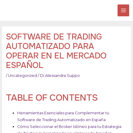
Vai
DOTT.SSA LOREDANA
al
BERARDINO
MAI
contenuto
ME
SOFTWARE DE TRADING
AUTOMATIZADO PARA
OPERAR EN EL MERCADO
ESPAÑOL
/
Uncategorized
/ Di
Alessandra Suppo
TABLE OF CONTENTS
Herramientas Esenciales para Complementar tu
Software de Trading Automatizado en España
Cómo Seleccionar el Broker Idóneo para tu Estrategia