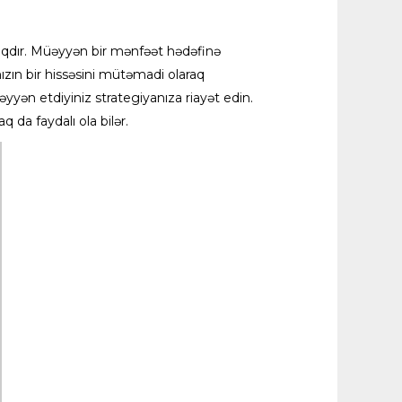
maqdır. Müəyyən bir mənfəət hədəfinə
zın bir hissəsini mütəmadi olaraq
yən etdiyiniz strategiyanıza riayət edin.
da faydalı ola bilər.