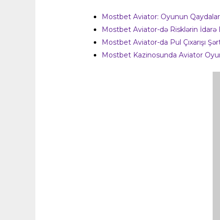
Mostbet Aviator: Oyunun Qaydalar
Mostbet Aviator-də Risklərin İdarə
Mostbet Aviator-da Pul Çıxarışı Şərtl
Mostbet Kazinosunda Aviator Oyunu