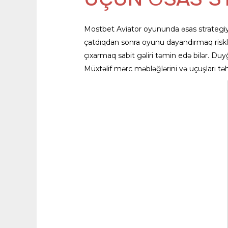
Mostbet Aviator oyununda əsas strategiya
çatdıqdan sonra oyunu dayandırmaq risklə
çıxarmaq sabit gəliri təmin edə bilər. Du
Müxtəlif mərc məbləğlərini və uçuşları tə