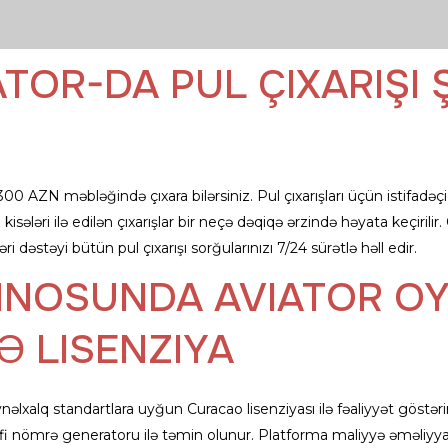
TOR-DA PUL ÇIXARIŞI 
00 AZN məbləğində çıxara bilərsiniz. Pul çıxarışları üçün istifadə
 kisələri ilə edilən çıxarışlar bir neçə dəqiqə ərzində həyata keçirili
 dəstəyi bütün pul çıxarışı sorğularınızı 7/24 sürətlə həll edir.
INOSUNDA AVIATOR 
VƏ LISENZIYA
alq standartlara uyğun Curacao lisenziyası ilə fəaliyyət göstərir
üfi nömrə generatoru ilə təmin olunur. Platforma maliyyə əməliyyat