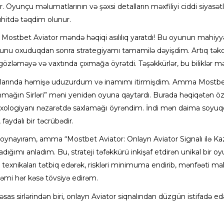
. Oyunçu məlumatlarının və şəxsi detalların məxfiliyi ciddi siyasət
ühitdə təqdim olunur.
stbet Aviator məndə həqiqi asılılıq yaratdı! Bu oyunun mahiyyəti
nu oxuduqdan sonra strategiyamı tamamilə dəyişdim. Artıq təkcə ş
gözləməyə və vaxtında çıxmağa öyrətdi. Təşəkkürlər, bu biliklər m
nlarında həmişə uduzurdum və inamımı itirmişdim. Amma Mostbet 
anmağın Sirləri” məni yenidən oyuna qaytardı. Burada həqiqətən
xologiyanı nəzarətdə saxlamağı öyrəndim. İndi mən daima soyuqqan
faydalı bir təcrübədir.
ynayıram, amma “Mostbet Aviator: Onlayn Aviator Signalı ilə Kazi
ığımı anladım. Bu, strateji təfəkkürü inkişaf etdirən unikal bir o
nan texnikaları tətbiq edərək, riskləri minimuma endirib, mənfəət
i hər kəsə tövsiyə edirəm.
 sirlərindən biri, onlayn Aviator siqnalından düzgün istifadə e